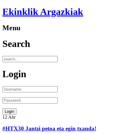
Ekinklik Argazkiak
Menu
Search
Login
12
Abr
#HTX30 Jantzi petoa eta egin txanda!