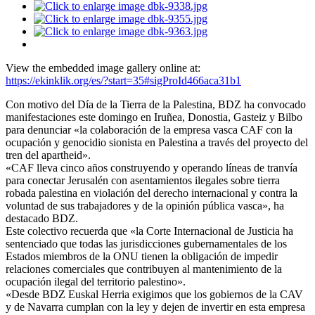
View the embedded image gallery online at:
https://ekinklik.org/es/?start=35#sigProId466aca31b1
Con motivo del Día de la Tierra de la Palestina, BDZ ha convocado
manifestaciones este domingo en Iruñea, Donostia, Gasteiz y Bilbo
para denunciar «la colaboración de la empresa vasca CAF con la
ocupación y genocidio sionista en Palestina a través del proyecto del
tren del apartheid».
«CAF lleva cinco años construyendo y operando líneas de tranvía
para conectar Jerusalén con asentamientos ilegales sobre tierra
robada palestina en violación del derecho internacional y contra la
voluntad de sus trabajadores y de la opinión pública vasca», ha
destacado BDZ.
Este colectivo recuerda que «la Corte Internacional de Justicia ha
sentenciado que todas las jurisdicciones gubernamentales de los
Estados miembros de la ONU tienen la obligación de impedir
relaciones comerciales que contribuyen al mantenimiento de la
ocupación ilegal del territorio palestino».
«Desde BDZ Euskal Herria exigimos que los gobiernos de la CAV
y de Navarra cumplan con la ley y dejen de invertir en esta empresa