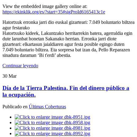
View the embedded image gallery online at:
https://ekinklik.org/es/?start=35#sigProId6165413c1e
Hatortxuk erronka jarri dio euskal gizarteari: 7.049 boluntario biltzea
agur festarako
Hatortxuko kideek, Lakuntzako herritarrekin batera, agerraldia egin
dute larunbat honetan Sakanako herrian. Erronka jarri diote
gizarteari: elkartasun jaialdiaren agur festa posible egingo duten
7.049 boluntario biltzea. Eta sorpresa bat izan da, Pello Reparazen
sinadura daraman ‘Bi t'erdi’ abestia.
Continuar leyendo
30
Mar
Día de la Tierra Palestina. Fin del dinero público a
la ocupación.
Publicado en
Últimas Coberturas