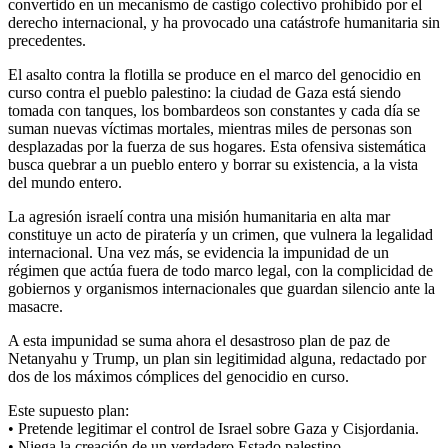
convertido en un mecanismo de castigo colectivo prohibido por el
derecho internacional, y ha provocado una catástrofe humanitaria sin
precedentes.
El asalto contra la flotilla se produce en el marco del genocidio en
curso contra el pueblo palestino: la ciudad de Gaza está siendo
tomada con tanques, los bombardeos son constantes y cada día se
suman nuevas víctimas mortales, mientras miles de personas son
desplazadas por la fuerza de sus hogares. Esta ofensiva sistemática
busca quebrar a un pueblo entero y borrar su existencia, a la vista
del mundo entero.
La agresión israelí contra una misión humanitaria en alta mar
constituye un acto de piratería y un crimen, que vulnera la legalidad
internacional. Una vez más, se evidencia la impunidad de un
régimen que actúa fuera de todo marco legal, con la complicidad de
gobiernos y organismos internacionales que guardan silencio ante la
masacre.
A esta impunidad se suma ahora el desastroso plan de paz de
Netanyahu y Trump, un plan sin legitimidad alguna, redactado por
dos de los máximos cómplices del genocidio en curso.
Este supuesto plan:
• Pretende legitimar el control de Israel sobre Gaza y Cisjordania.
• Niega la creación de un verdadero Estado palestino.