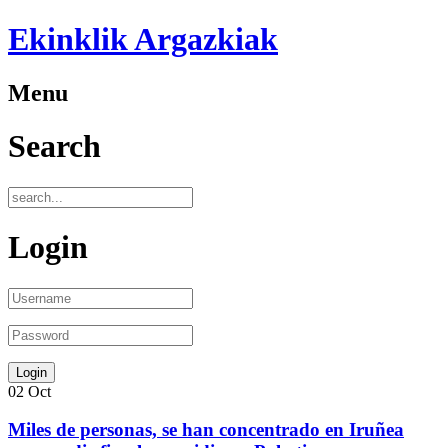
Ekinklik Argazkiak
Menu
Search
Login
02
Oct
Miles de personas, se han concentrado en Iruñea