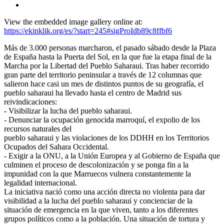
View the embedded image gallery online at:
https://ekinklik.org/es/?start=245#sigProIdb89c8ffbf6
Más de 3.000 personas marcharon, el pasado sábado desde la Plaza
de España hasta la Puerta del Sol, en la que fue la etapa final de la
Marcha por la Libertad del Pueblo Saharaui. Tras haber recorrido
gran parte del territorio peninsular a través de 12 columnas que
salieron hace casi un mes de distintos puntos de su geografía, el
pueblo saharaui ha llevado hasta el centro de Madrid sus
reivindicaciones:
- Visibilizar la lucha del pueblo saharaui.
- Denunciar la ocupación genocida marroquí, el expolio de los
recursos naturales del
pueblo saharaui y las violaciones de los DDHH en los Territorios
Ocupados del Sahara Occidental.
- Exigir a la ONU, a la Unión Europea y al Gobierno de España que
culminen el proceso de descolonización y se ponga fin a la
impunidad con la que Marruecos vulnera constantemente la
legalidad internacional.
La iniciativa nació como una acción directa no violenta para dar
visibilidad a la lucha del pueblo saharaui y concienciar de la
situación de emergencia en la que viven, tanto a los diferentes
grupos políticos como a la población. Una situación de tortura y