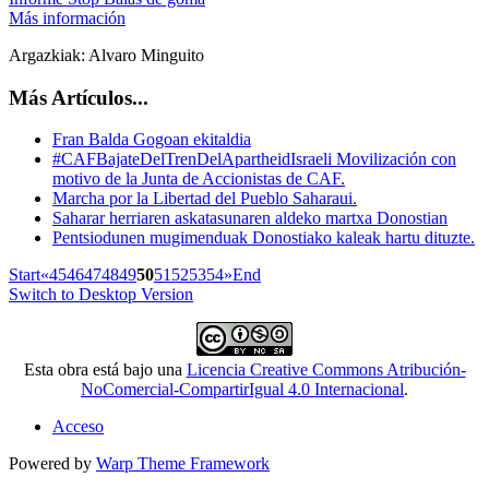
Más información
Argazkiak: Alvaro Minguito
Más Artículos...
Fran Balda Gogoan ekitaldia
#CAFBajateDelTrenDelApartheidIsraeli Movilización con
motivo de la Junta de Accionistas de CAF.
Marcha por la Libertad del Pueblo Saharaui.
Saharar herriaren askatasunaren aldeko martxa Donostian
Pentsiodunen mugimenduak Donostiako kaleak hartu dituzte.
Start
«
45
46
47
48
49
50
51
52
53
54
»
End
Switch to Desktop Version
Esta obra está bajo una
Licencia Creative Commons Atribución-
NoComercial-CompartirIgual 4.0 Internacional
.
Acceso
Powered by
Warp Theme Framework