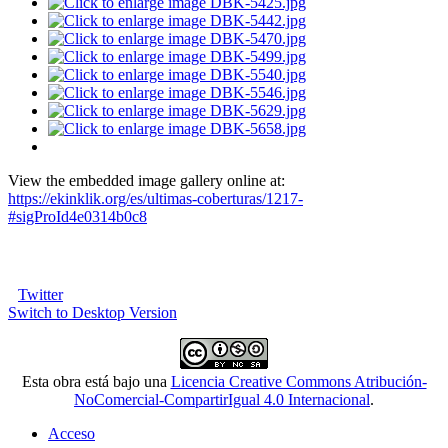
View the embedded image gallery online at:
https://ekinklik.org/es/ultimas-coberturas/1217-
#sigProId4e0314b0c8
Twitter
Switch to Desktop Version
Esta obra está bajo una
Licencia Creative Commons Atribución-
NoComercial-CompartirIgual 4.0 Internacional
.
Acceso