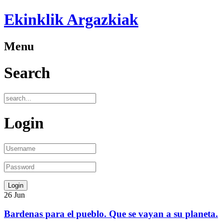
Ekinklik Argazkiak
Menu
Search
Login
26
Jun
Bardenas para el pueblo. Que se vayan a su planeta.