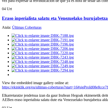
vez para expresar la reivindicación de que ya es hora de sellar las co
04
Urt
Eraso inperialista salatu eta Venezuelako burujabetz
Atala:
Últimas Coberturas
View the embedded image gallery online at:
https://ekinklik.org/eu/ultimas-coberturas?start=16#sigProId08e8cce7
Elkarretaratze jendetsua izan da gaur Iruñean Hegoak ekimenetik deitut
AEBen eraso inperialista salatu dute eta Venezuelako burujabetza alda
03
Urt