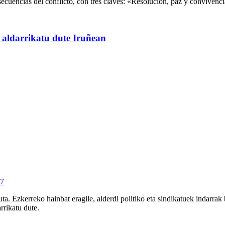
nsecuencias del conflicto, con tres claves: «Resolución, paz y convivenci
a aldarrikatu dute Iruñean
f7
a. Ezkerreko hainbat eragile, alderdi politiko eta sindikatuek indarrak 
rrikatu dute.