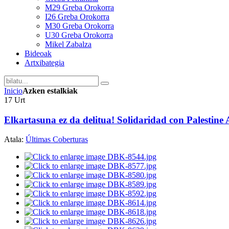
M29 Greba Orokorra
I26 Greba Orokorra
M30 Greba Orokorra
U30 Greba Orokorra
Mikel Zabalza
Bideoak
Artxibategia
Inicio
Azken estalkiak
17
Urt
Elkartasuna ez da delitua! Solidaridad con Palestine 
Atala:
Últimas Coberturas