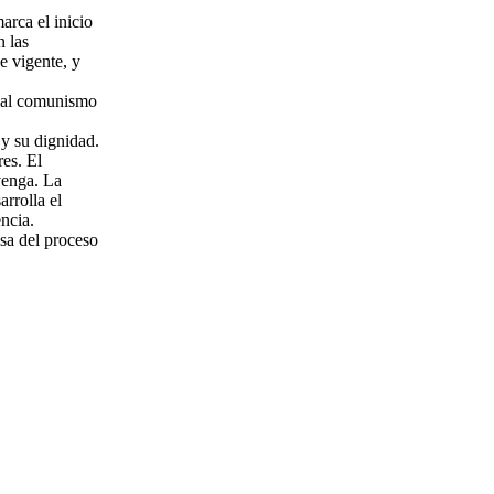
arca el inicio
n las
e vigente, y
e al comunismo
 y su dignidad.
es. El
venga. La
rrolla el
ncia.
nsa del proceso