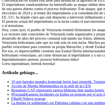
Concentración en Iruñea esta tarde para denunciar la agresión de E
El imperialismo estadounidense ha intensificado su ataque militar dir
de una guerra abierta contra el proceso bolivariano. Este ataque, que n
elecciones de 2024 y al temor del imperialismo a la consolidación de 
EE. UU. ha dejado claro que está dispuesto a intervenir militarment
El pretexto actual del imperialismo es la lucha contra el narcoterror
o el terrorismo.
Hoy, como ayer, el pueblo de Venezuela resistirá firmemente los ataqu
Los sectores más conscientes de Venezuela están organizados y prepara
desarrollo de años del proceso comunal está dando sus frutos, alimen
Venezuela bolivariana sabe que no está sola en esta lucha. Muchos pu
pueblo venezolano para construir su propia liberación; y desde Euskal 
Por eso, es imprescindible construir una Euskal Herria internacionali
bolivariano venezolano, así como denunciar al imperialismo y a sus 
Inperialismoaren aurrean, prozesu bolivartarra tinko!
Gerra inperialistari, herriok borroka!
Artikulu gehiago...
10 urte barruko mugako kontrolak berriz hasi zirenetik. Trantsi
Acción de Mugitu Mugimendua en la sede de la CEN
Beasaingo CAF enpresaren sarrera blokeatu dute marka honen g
#FaxistakKanpora Incidentes en Iruñea en protesta por el acto f
Elhadji Ndiaye gogoan
La huelga en solidaridad con Palestina culmina con una multitu