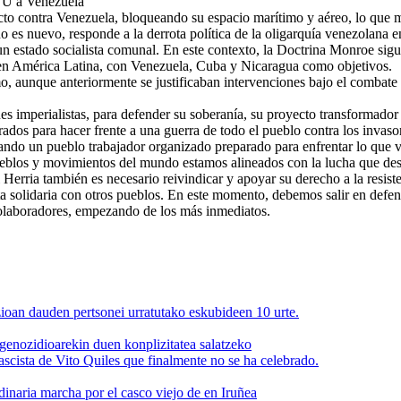
EUU a Venezuela
ecto contra Venezuela, bloqueando su espacio marítimo y aéreo, lo que m
o es nuevo, responde a la derrota política de la oligarquía venezolana e
un estado socialista comunal. En este contexto, la Doctrina Monroe sigu
e en América Latina, con Venezuela, Cuba y Nicaragua como objetivos.
ismo, aunque anteriormente se justificaban intervenciones bajo el combat
es imperialistas, para defender su soberanía, su proyecto transformador
dos para hacer frente a una guerra de todo el pueblo contra los invasor
tando un pueblo trabajador organizado preparado para enfrentar lo que 
eblos y movimientos del mundo estamos alineados con la lucha que desa
Herria también es necesario reivindicar y apoyar su derecho a la resiste
sta solidaria con otros pueblos. En este momento, debemos salir en defe
colaboradores, empezando de los más inmediatos.
zioan dauden pertsonei urratutako eskubideen 10 urte.
enozidioarekin duen konplizitatea salatzeko
ascista de Vito Quiles que finalmente no se ha celebrado.
dinaria marcha por el casco viejo de en Iruñea