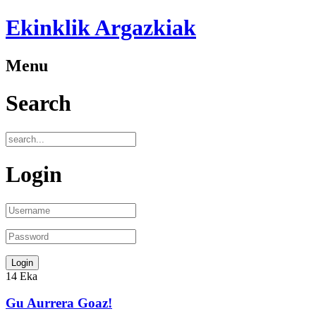
Ekinklik Argazkiak
Menu
Search
Login
14
Eka
Gu Aurrera Goaz!