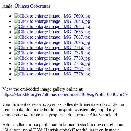
Atala:
Últimas Coberturas
View the embedded image gallery online at:
https://ekinklik.org/eu/ultimas-coberturas/840-#sigProId16b3075c59
Una bizimartxa recorrio ayer las calles de Iruñerria en favor de «un
tren social», de un medio de transporte «sostenible, popular y
democrático», frente a la propuesta del Tren de Alta Velocidad.
Ademas llamaron a participar en la manifestación que con el lema
“Si al tren, no al TAV. Herriak erabaki” tendrá lugar en Iruñea el