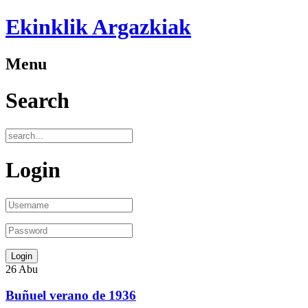
Ekinklik Argazkiak
Menu
Search
Login
26
Abu
Buñuel verano de 1936