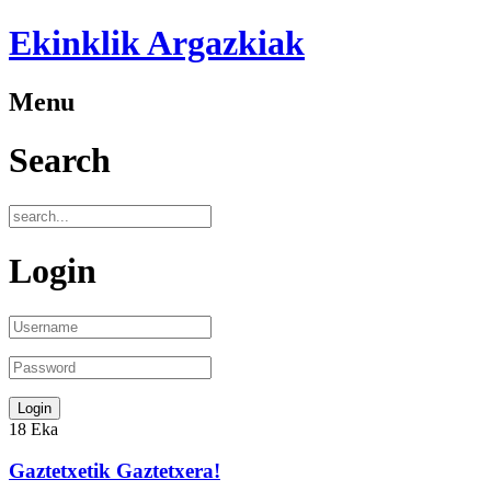
Ekinklik Argazkiak
Menu
Search
Login
18
Eka
Gaztetxetik Gaztetxera!