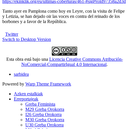
https://ekinklik.org/eu/ultimas-coberturas/461-#sigProId97358a2d3d
Tanto ayer en Pamplona como hoy en Leyre, con la visita de Felipe
y Letizia, se han dejado oir las voces en contra del reinado de los
borbones y a favor de la República.
Twitter
Switch to Desktop Version
Esta obra está bajo una
Licencia Creative Commons Atribución-
NoComercial-CompartirIgual 4.0 Internacional
.
sarbidea
Powered by
Warp Theme Framework
Azken estalkiak
Erreportajeak
Greba Feminista
M29 Greba Orokorra
I26 Greba Orokorra
M30 Greba Orokorra
U30 Greba Orokorra