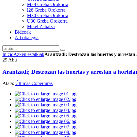
M29 Greba Orokorra
I26 Greba Orokorra
M30 Greba Orokorra
U30 Greba Orokorra
Mikel Zabalza
Bideoak
Artxibategia
Inicio
Azken estalkiak
Arantzadi; Destrozan las huertas y arrestan 
29
Abu
Arantzadi; Destrozan las huertas y arrestan a hortela
Atala:
Últimas Coberturas