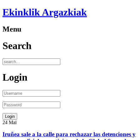
Ekinklik Argazkiak
Menu
Search
Login
24
Mai
Iruñea sale a la calle para rechazar las detenciones y