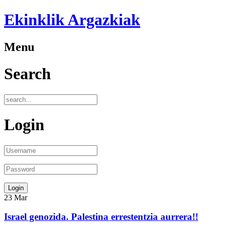
Ekinklik Argazkiak
Menu
Search
Login
23
Mar
Israel genozida. Palestina errestentzia aurrera!!