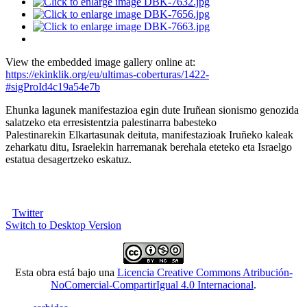
View the embedded image gallery online at:
https://ekinklik.org/eu/ultimas-coberturas/1422-
#sigProId4c19a54e7b
Ehunka lagunek manifestazioa egin dute Iruñean sionismo genozida
salatzeko eta erresistentzia palestinarra babesteko
Palestinarekin Elkartasunak deituta, manifestazioak Iruñeko kaleak
zeharkatu ditu, Israelekin harremanak berehala eteteko eta Israelgo
estatua desagertzeko eskatuz.
Twitter
Switch to Desktop Version
Esta obra está bajo una
Licencia Creative Commons Atribución-
NoComercial-CompartirIgual 4.0 Internacional
.