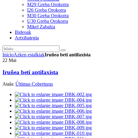
M29 Greba Orokorra
I26 Greba Orokorra
M30 Greba Orokorra
U30 Greba Orokorra
Mikel Zabalza
Bideoak
Artxibategia
Inicio
Azken estalkiak
Iruñea beti antifaxista
22
Mai
Iruñea beti antifaxista
Atala:
Últimas Coberturas