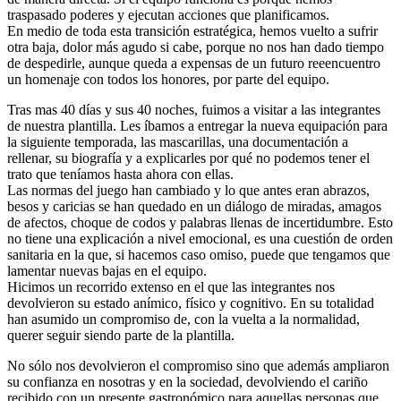
traspasado poderes y ejecutan acciones que planificamos.
En medio de toda esta transición estratégica, hemos vuelto a sufrir
otra baja, dolor más agudo si cabe, porque no nos han dado tiempo
de despedirle, aunque queda a expensas de un futuro reeencuentro
un homenaje con todos los honores, por parte del equipo.
Tras mas 40 días y sus 40 noches, fuimos a visitar a las integrantes
de nuestra plantilla. Les íbamos a entregar la nueva equipación para
la siguiente temporada, las mascarillas, una documentación a
rellenar, su biografía y a explicarles por qué no podemos tener el
trato que teníamos hasta ahora con ellas.
Las normas del juego han cambiado y lo que antes eran abrazos,
besos y caricias se han quedado en un diálogo de miradas, amagos
de afectos, choque de codos y palabras llenas de incertidumbre. Esto
no tiene una explicación a nivel emocional, es una cuestión de orden
sanitaria en la que, si hacemos caso omiso, puede que tengamos que
lamentar nuevas bajas en el equipo.
Hicimos un recorrido extenso en el que las integrantes nos
devolvieron su estado anímico, físico y cognitivo. En su totalidad
han asumido un compromiso de, con la vuelta a la normalidad,
querer seguir siendo parte de la plantilla.
No sólo nos devolvieron el compromiso sino que además ampliaron
su confianza en nosotras y en la sociedad, devolviendo el cariño
recibido con un presente gastronómico para aquellas personas que