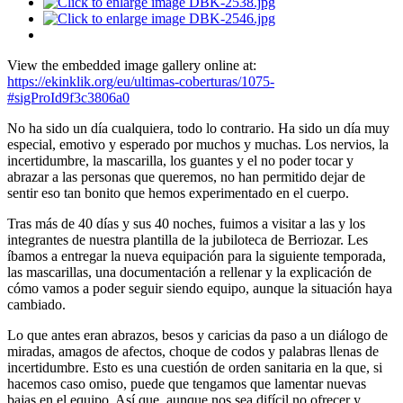
View the embedded image gallery online at:
https://ekinklik.org/eu/ultimas-coberturas/1075-
#sigProId9f3c3806a0
No ha sido un día cualquiera, todo lo contrario. Ha sido un día muy
especial, emotivo y esperado por muchos y muchas. Los nervios, la
incertidumbre, la mascarilla, los guantes y el no poder tocar y
abrazar a las personas que queremos, no han permitido dejar de
sentir eso tan bonito que hemos experimentado en el cuerpo.
Tras más de 40 días y sus 40 noches, fuimos a visitar a las y los
integrantes de nuestra plantilla de la jubiloteca de Berriozar. Les
íbamos a entregar la nueva equipación para la siguiente temporada,
las mascarillas, una documentación a rellenar y la explicación de
cómo vamos a poder seguir siendo equipo, aunque la situación haya
cambiado.
Lo que antes eran abrazos, besos y caricias da paso a un diálogo de
miradas, amagos de afectos, choque de codos y palabras llenas de
incertidumbre. Esto es una cuestión de orden sanitaria en la que, si
hacemos caso omiso, puede que tengamos que lamentar nuevas
bajas en el equipo. Así que, aunque nos sea difícil no ofrecer y