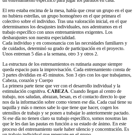
un entrenamiento específico para jugar los partidos en casa.
El reto estaba encima de la mesa, había que crear un grupo en el que
no hubiera estrellas, un grupo homogéneo en el que primara el
colectivo sobre el individuo. Tras una valoración inicial, en el que
determinamos los desajustes individuales, nos adentramos en el
trabajo específico con unos entrenamientos exigentes. Los
desbarajustes son nuestra especialidad.
Cada individuo y en consonancia con las necesidades familiares y
de cuidados, determinó su grado de participación en el proyecto.
Unos entrenan 5 días a la semana, otro 3 y otros 2.
La estructura de los entrenamientos es rutinaria aunque siempre
queda espacio para la improvisación. Cada entrenamiento consta de
3 partes divididas en 45 minutos. Son 3 ejes con los que trabajamos,
Cabeza, corazón y Cuerpo
La primera parte tiene que ver con el desarrollo individual y la
estimulación cognitiva.
CABEZA
. Cuando llegan al centro de
trabajo, nos saludan, abrazan, besan, es el contacto directo lo que
nos da la información sobre como vienen ese día. Cada cual tiene su
taquilla y más o menos sabe lo que tiene que hacer, cogen los
utensilios de trabajo y se ponen a trabajar lo anteriormente pactado.
Si ese día no tienen claro su trabajo específico, somos nosotras las
que le les dan las pautas en función a su estado de ánimo. En este
proceso del entrenamiento suele haber silencio y concentración. Es
un trabajo individual que repercute en el grupo.