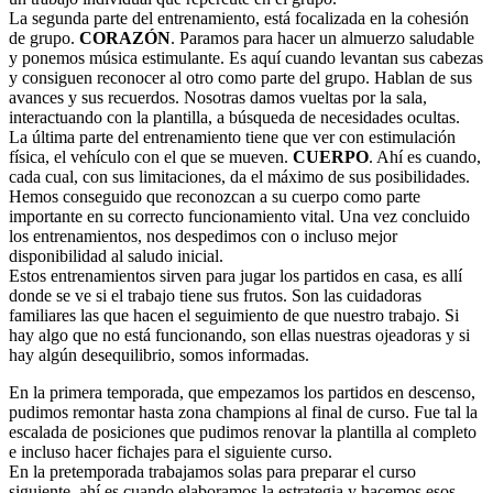
La segunda parte del entrenamiento, está focalizada en la cohesión
de grupo.
CORAZÓN
. Paramos para hacer un almuerzo saludable
y ponemos música estimulante. Es aquí cuando levantan sus cabezas
y consiguen reconocer al otro como parte del grupo. Hablan de sus
avances y sus recuerdos. Nosotras damos vueltas por la sala,
interactuando con la plantilla, a búsqueda de necesidades ocultas.
La última parte del entrenamiento tiene que ver con estimulación
física, el vehículo con el que se mueven.
CUERPO
. Ahí es cuando,
cada cual, con sus limitaciones, da el máximo de sus posibilidades.
Hemos conseguido que reconozcan a su cuerpo como parte
importante en su correcto funcionamiento vital. Una vez concluido
los entrenamientos, nos despedimos con o incluso mejor
disponibilidad al saludo inicial.
Estos entrenamientos sirven para jugar los partidos en casa, es allí
donde se ve si el trabajo tiene sus frutos. Son las cuidadoras
familiares las que hacen el seguimiento de que nuestro trabajo. Si
hay algo que no está funcionando, son ellas nuestras ojeadoras y si
hay algún desequilibrio, somos informadas.
En la primera temporada, que empezamos los partidos en descenso,
pudimos remontar hasta zona champions al final de curso. Fue tal la
escalada de posiciones que pudimos renovar la plantilla al completo
e incluso hacer fichajes para el siguiente curso.
En la pretemporada trabajamos solas para preparar el curso
siguiente, ahí es cuando elaboramos la estrategia y hacemos esos