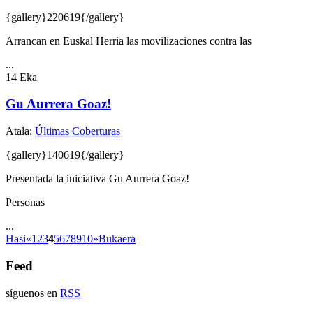
{gallery}220619{/gallery}
Arrancan en Euskal Herria las movilizaciones contra las
...
14
Eka
Gu Aurrera Goaz!
Atala:
Últimas Coberturas
{gallery}140619{/gallery}
Presentada la iniciativa Gu Aurrera Goaz!
Personas
...
Hasi
«
1
2
3
4
5
6
7
8
9
10
»
Bukaera
Feed
síguenos en
RSS