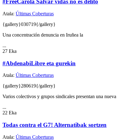
#FreeCarola Salvar vidas no es delito
Atala:
Últimas Coberturas
{gallery}030719{/gallery}
Una concentración denuncia en Iruñea la
...
27
Eka
#AbdenabiLibre eta gurekin
Atala:
Últimas Coberturas
{gallery}280619{/gallery}
Varios colectivos y grupos sindicales presentan una nueva
...
22
Eka
Todas contra el G7! Alternatibak sortzen
Atala:
Últimas Coberturas