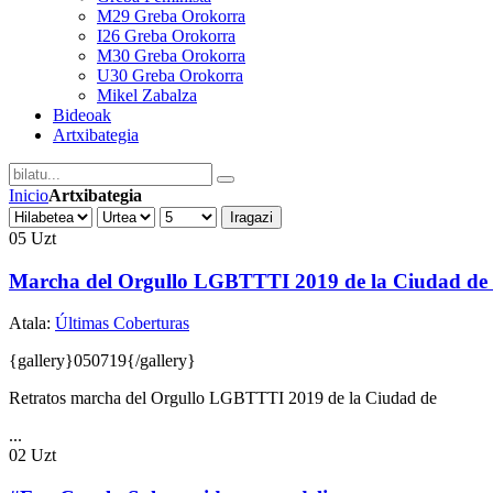
M29 Greba Orokorra
I26 Greba Orokorra
M30 Greba Orokorra
U30 Greba Orokorra
Mikel Zabalza
Bideoak
Artxibategia
Inicio
Artxibategia
Iragazi
05
Uzt
Marcha del Orgullo LGBTTTI 2019 de la Ciudad de
Atala:
Últimas Coberturas
{gallery}050719{/gallery}
Retratos marcha del Orgullo LGBTTTI 2019 de la Ciudad de
...
02
Uzt