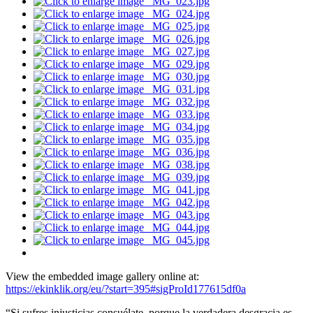
View the embedded image gallery online at:
https://ekinklik.org/eu/?start=395#sigProId177615df0a
“Si sufres injusticias consuélate, porque la verdadera desgracia es