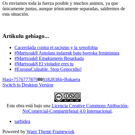
Os enviamos toda la fuerza posible y muchos animos, ya que
únicamente juntas, aunque irónicamente separadas, saldremos de
esta situación.
Artikulu gehiago...
Cacerolada contra el racismo y la xenofobia
#Martxoak8 Antolatu indarrak batu borroka feministara
#Martxoak8 Emakumeen Besarkada
#Martxoak8 El violador eres tu
#EuropaCulpable. Stop Genocidio!
Hasi
«
75
76
77
78
79
80
81
82
83
84
»
Bukaera
Switch to Desktop Version
Esta obra está bajo una
Licencia Creative Commons Atribución-
NoComercial-CompartirIgual 4.0 Internacional
.
sarbidea
Powered by
Warp Theme Framework