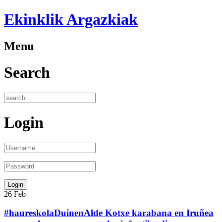
Ekinklik Argazkiak
Menu
Search
Login
26
Feb
#haureskolaDuinenAlde Kotxe karabana en Iruñea