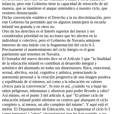
infancia, pero este Gobierno tiene la capacidad de retorcerlo de tal
manera, que se mantiene el ataque sistemático a nuestro ciclo, que
venimos denunciando.
Dicha convención establece el Derecho a la no discriminación, pero
este Gobierno ha permitido que en algunos municipios la escuela
infantil sea gratuita y en otros no.
Otro de los derechos es el Interés superior del menor y ser
considerados prioridad en las acciones que les afecten en lo
individual o colectivo, pero el Gobierno de Navarra antepone
intereses de otra índole con la fragmentación del ciclo 0-3.
Precisamente el mantenimiento del ciclo íntegro es el gran
patrimonio que tenemos en Navarra.
El borrador del nuevo decreto dice en el Artículo 5 que "la finalidad
de la educación infantil es contribuir al desarrollo integral y
armónico del alumnado en todas sus dimensiones; física, emocional,
sexual, afectiva, social, cognitiva y artística, potenciando la
autonomía personal y la creación progresiva de una imagen positiva
y equilibrada de sí mismos, así como a la educación en valores
cívicos para la convivencia". Si esto es así, ¿cuándo va a bajar las
ratios peligrosas, inhumanas y abusivas para poder llevarlo a cabo?
Así mismo, en el punto 3 del artículo 4, que "El primer ciclo de
educación infantil podrá ofertarse en centros que abarquen el ciclo
completo o, al menos, un año completo del mismo". Y aquí está el
melón. El Departamento de Educación, va a fragmentar el ciclo 0-3
como respuesta a "otras" circunstancias que les han surgido, y no