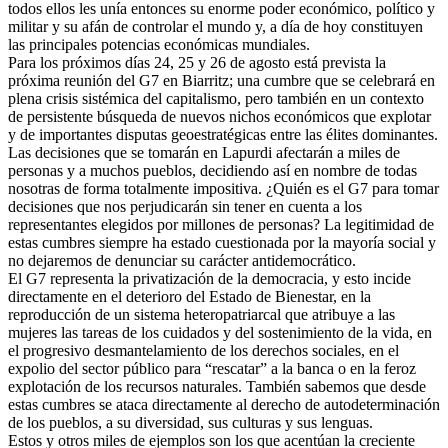
todos ellos les unía entonces su enorme poder económico, político y
militar y su afán de controlar el mundo y, a día de hoy constituyen
las principales potencias económicas mundiales.
Para los próximos días 24, 25 y 26 de agosto está prevista la
próxima reunión del G7 en Biarritz; una cumbre que se celebrará en
plena crisis sistémica del capitalismo, pero también en un contexto
de persistente búsqueda de nuevos nichos económicos que explotar
y de importantes disputas geoestratégicas entre las élites dominantes.
Las decisiones que se tomarán en Lapurdi afectarán a miles de
personas y a muchos pueblos, decidiendo así en nombre de todas
nosotras de forma totalmente impositiva. ¿Quién es el G7 para tomar
decisiones que nos perjudicarán sin tener en cuenta a los
representantes elegidos por millones de personas? La legitimidad de
estas cumbres siempre ha estado cuestionada por la mayoría social y
no dejaremos de denunciar su carácter antidemocrático.
El G7 representa la privatización de la democracia, y esto incide
directamente en el deterioro del Estado de Bienestar, en la
reproducción de un sistema heteropatriarcal que atribuye a las
mujeres las tareas de los cuidados y del sostenimiento de la vida, en
el progresivo desmantelamiento de los derechos sociales, en el
expolio del sector público para “rescatar” a la banca o en la feroz
explotación de los recursos naturales. También sabemos que desde
estas cumbres se ataca directamente al derecho de autodeterminación
de los pueblos, a su diversidad, sus culturas y sus lenguas.
Estos y otros miles de ejemplos son los que acentúan la creciente