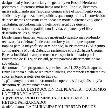
desigualdad y brecha social y de género y en Euskal Herria no
podemos ni queremos mirar hacia otro lado. Por ello, llevamos
meses articulando una respuesta común entre el movimiento social,
sindicatos y organizaciones políticas que compartimos la convicción
de necesitamos construir entre todas un modelo alternativo y que el
capitalista, neocolonialista y heteropatriarcal que quieren
imponernos es incompatible con la vida, el planeta y el libre
desarrollo de los pueblos.
Desde Iruñea también venimos mostrando nuestro más profundo
rechazo a la celebración de esta cumbre y todo lo que supone e
implica para la mayoría social y, por ello, la Plataforma G7-Ez junto
con Karabana Mugak Zabalduz partiremos el día 21 hacia Urruña.
En esta localidad acamparemos en el espacio habilitado por la
Plataforma de EH y, desde ahí, participaremos diariamente de las
actividades
de contracumbre programadas para los días 21, 22 y 23 de agosto.
Entre Hendaia e Irún se realizarán talleres, conferencias y diferentes
actos en torno a siete ejes de trabajo:
1. ¡Construyamos un nuevo mundo, superemos el capitalismo y la
dictadura de las multinacionales!
2. ¡paremos LA DESTRUCCIÓN DEL PLANETA... CUIDEMOS
LA TIERRA Y LA VIDA!
3. ¡Por UN MUNDO FEMINISTA, AGRIETEMOS EL
HETEROPATRIARCADO!
4. ¡defendamos LA PLURALIDAD Y LIBERTAD DE LOS