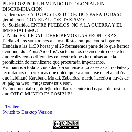
PUEBLOS! POR UN MUNDO DECOLONIAL SIN
DISCRIMINACIÓN.
5. ¡democracia Y TODOS LOS DERECHOS PARA TODAS!
¡terminemos CON EL AUTORITARISMO!
6. ¡Solidaridad ENTRE PUEBLOS, NO A LA GUERRA Y EL
IMPERIALISMO!
7. Nadie ES ILEGAL, DERRIBEMOS LAS FRONTERAS
El día 24 nos sumaremos a la manifestación que tendrá lugar en
Hendaia a las 11:30 horas y el 25 formaremos parte de lo que hemos
denominado “Zona Arco Iris”, siete puntos de encuentro desde los
que realizaremos diferentes concentraciones insumisas ante la
prohibición de movilizarse que procurarán imponernos.
Animamos a toda la ciudadanía a sumarse a todas estas actividades y
recordamos una vez más que quién quiera apuntarse en el autobús
que habilitará Karabana Mugak Zabalduz, puede hacerlo a través de
su página web “mugakzabalduz.eus”.
Es fundamental seguir tejiendo alianzas entre todas para demostrar
que OTRO MUNDO ES POSIBLE!
Twitter
Switch to Desktop Version