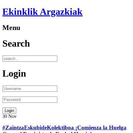
Ekinklik Argazkiak
Menu
Search
Login
30
Nov
#ZaintzaEskubideKolektiboa ¡Comienza la Huelga