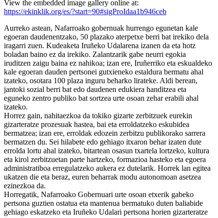
View the embedded image gallery online at:
https://ekinklik.org/es/?start=90#sigProIdaa1b946ceb
Aurreko astean, Nafarroako gobernuak hurrengo egunetan kale
egoeran daudenentzako, 50 plazako aterpetxe berri bat irekiko dela
iragarri zuen. Kudeaketa Iruñeko Udalarena izanen da eta hotz
boladan baino ez da irekiko. Zalantzarik gabe neurri egokia
iruditzen zaigu baina ez nahikoa; izan ere, Iruñerriko eta eskualdeko
kale egoeran dauden pertsonei gutxieneko estaldura bermatu ahal
izateko, osotara 100 plaza inguru beharko lirateke. Aldi berean,
jantoki sozial berri bat edo daudenen edukiera handitzea eta
eguneko zentro publiko bat sortzea urte osoan zehar erabili ahal
izateko.
Horrez gain, nahitaezkoa da tokiko gizarte zerbitzuek eurekin
gizarteratze prozesuak hastea, bai eta erroldatzeko eskubidea
bermatzea; izan ere, erroldak edozein zerbitzu publikorako sarrera
bermatzen du. Sei hilabete edo gehiago itxaron behar izaten dute
errolda lortu ahal izateko, bitartean osasun txartela lortzeko, kultura
eta kirol zerbitzuetan parte hartzeko, formazioa hasteko eta egoera
administratiboa erregulatzeko aukera ez dutelarik. Horrek lan egitea
ukatzen die eta beraz, euren beharrak modu autonomoan asetzea
ezinezkoa da.
Horregatik, Nafarroako Gobernuari urte osoan etxerik gabeko
pertsona guztien ostatua eta mantenua bermatuko duten baliabide
gehiago eskatzeko eta Iruñeko Udalari pertsona horien gizarteratze