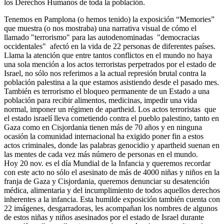
los Derechos Humanos de toda la población.
Tenemos en Pamplona (o hemos tenido) la exposición “Memories”
que muestra (o nos mostraba) una narrativa visual de cómo el
llamado "terrorismo" para las autodenominadas "democracias
occidentales" afectó en la vida de 22 personas de diferentes países.
Llama la atención que entre tantos conflictos en el mundo no haya
una sola mención a los actos terroristas perpetrados por el estado de
Israel, no sólo nos referimos a la actual represión brutal contra la
población palestina a la que estamos asistiendo desde el pasado mes.
También es terrorismo el bloqueo permanente de un Estado a una
población para recibir alimentos, medicinas, impedir una vida
normal, imponer un régimen de apartheid. Los actos terroristas que
el estado israelí lleva cometiendo contra el pueblo palestino, tanto en
Gaza como en Cisjordania tienen más de 70 años y en ninguna
ocasión la comunidad internacional ha exigido poner fin a estos
actos criminales, donde las palabras genocidio y apartheid suenan en
las mentes de cada vez más número de personas en el mundo.
Hoy 20 nov. es el día Mundial de la Infancia y queremos recordar
con este acto no sólo el asesinato de más de 4000 niñas y niños en la
franja de Gaza y Cisjordania, queremos denunciar su desatención
médica, alimentaria y del incumplimiento de todos aquellos derechos
inherentes a la infancia. Esta humilde exposición también cuenta con
22 imágenes, desgarradoras, les acompañan los nombres de algunos
de estos niñas y niños asesinados por el estado de Israel durante