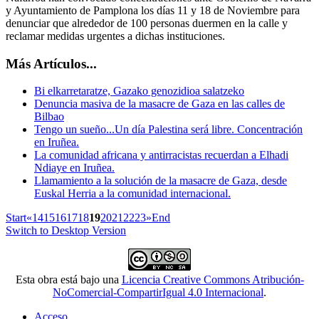
y Ayuntamiento de Pamplona los días 11 y 18 de Noviembre para
denunciar que alrededor de 100 personas duermen en la calle y
reclamar medidas urgentes a dichas instituciones.
Más Artículos...
Bi elkarretaratze, Gazako genozidioa salatzeko
Denuncia masiva de la masacre de Gaza en las calles de
Bilbao
Tengo un sueño...Un día Palestina será libre. Concentración
en Iruñea.
La comunidad africana y antirracistas recuerdan a Elhadi
Ndiaye en Iruñea.
Llamamiento a la solución de la masacre de Gaza, desde
Euskal Herria a la comunidad internacional.
Start
«
14
15
16
17
18
19
20
21
22
23
»
End
Switch to Desktop Version
Esta obra está bajo una
Licencia Creative Commons Atribución-
NoComercial-CompartirIgual 4.0 Internacional
.
Acceso