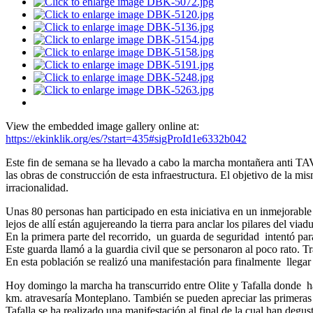
View the embedded image gallery online at:
https://ekinklik.org/es/?start=435#sigProId1e6332b042
Este fin de semana se ha llevado a cabo la marcha montañera anti TA
las obras de construcción de esta infraestructura. El objetivo de la 
irracionalidad.
Unas 80 personas han participado en esta iniciativa en un inmejorable
lejos de allí están agujereando la tierra para anclar los pilares del v
En la primera parte del recorrido, un guarda de seguridad intentó par
Este guarda llamó a la guardia civil que se personaron al poco rato. Tr
En esta población se realizó una manifestación para finalmente llegar 
Hoy domingo la marcha ha transcurrido entre Olite y Tafalla donde ha 
km. atravesaría Monteplano. También se pueden apreciar las primeras o
Tafalla se ha realizado una manifestación al final de la cual han deg