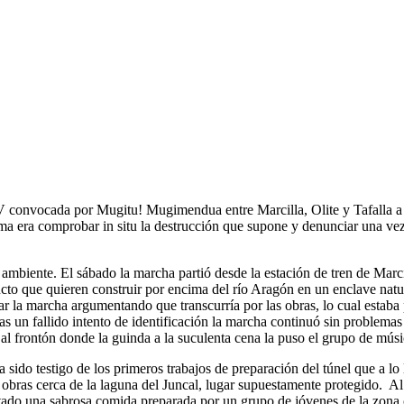
V convocada por Mugitu! Mugimendua entre Marcilla, Olite y Tafalla a
misma era comprobar in situ la destrucción que supone y denunciar una ve
 ambiente. El sábado la marcha partió desde la estación de tren de Mar
iaducto que quieren construir por encima del río Aragón en un enclave natu
ar la marcha argumentando que transcurría por las obras, lo cual estaba
as un fallido intento de identificación la marcha continuó sin problemas 
al frontón donde la guinda a la suculenta cena la puso el grupo de músi
sido testigo de los primeros trabajos de preparación del túnel que a lo
bras cerca de la laguna del Juncal, lugar supuestamente protegido. Al 
ustado una sabrosa comida preparada por un grupo de jóvenes de la zona 