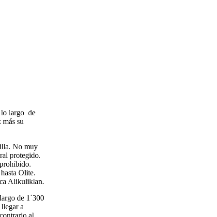
 lo largo de
z más su
cilla. No muy
ral protegido.
 prohibido.
hasta Olite.
ca Alikuliklan.
 largo de 1´300
llegar a
contrario al