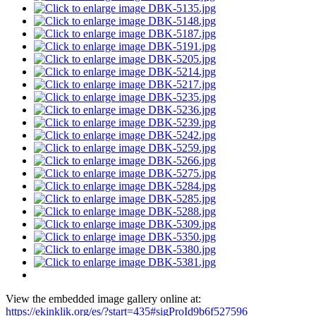
View the embedded image gallery online at:
https://ekinklik.org/es/?start=435#sigProId9b6f527596