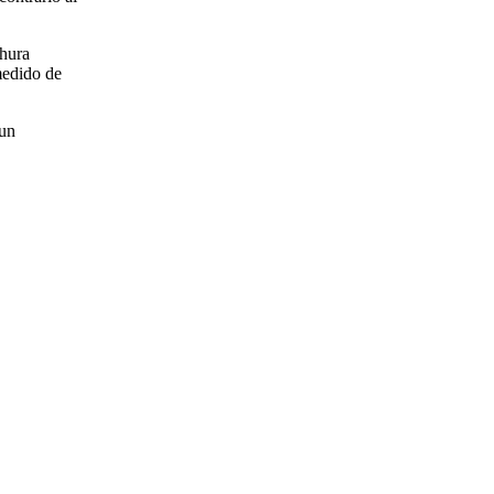
chura
medido de
 un