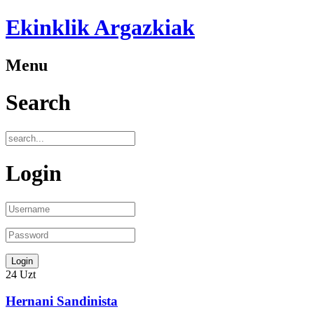
Ekinklik Argazkiak
Menu
Search
Login
24
Uzt
Hernani Sandinista