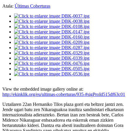
Atala:
Últimas Coberturas
View the embedded image gallery online at:
http://ekinklik.org/eu/ultimas-coberturas/935-#sigProId515df63c01
Uztailaren 22an Hernaniko Tilos plaza gorri eta beltzez jantzi zen.
Jende ugari batu zen Nikaraguakoa iraultza sandinistari elkartasun
internazionalista adierazteko. Bertan izan zen besteak bete, Carlos
Midence Nikaraguar enbaxadorea eta eskerrak eman zizkien
bertaratutako kideei. Dantza eta abesti iraultzaileen doinutan Gora
Nikaragua Sandinista ozen oihukatuz amaituz en ekitaldia.