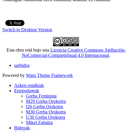
Switch to Desktop Version
Esta obra está bajo una
Licencia Creative Commons Atribución-
NoComercial-CompartirIgual 4.0 Internacional
.
sarbidea
Powered by
Warp Theme Framework
Azken estalkiak
Erreportajeak
Greba Feminista
M29 Greba Orokorra
I26 Greba Orokorra
M30 Greba Orokorra
U30 Greba Orokorra
Mikel Zabalza
Bideoak