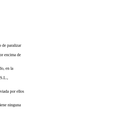
 de paralizar
por encima de
do, en la
S.L.,
viada por ellos
tiene ninguna