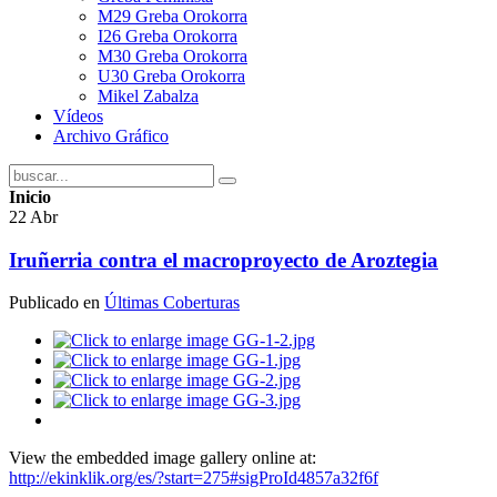
M29 Greba Orokorra
I26 Greba Orokorra
proyecto,
M30 Greba Orokorra
U30 Greba Orokorra
á
Mikel Zabalza
Vídeos
das
Archivo Gráfico
das,
Inicio
22
Abr
o
Iruñerria contra el macroproyecto de Aroztegia
Publicado en
Últimas Coberturas
zo
stico
á
View the embedded image gallery online at:
http://ekinklik.org/es/?start=275#sigProId4857a32f6f