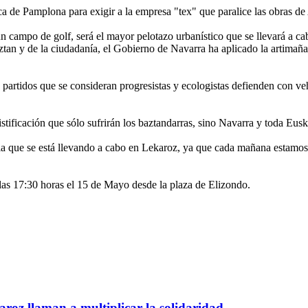
a de Pamplona para exigir a la empresa "tex" que paralice las obras de
n campo de golf, será el mayor pelotazo urbanístico que se llevará a c
tan y de la ciudadanía, el Gobierno de Navarra ha aplicado la artimaña 
partidos que se consideran progresistas y ecologistas defienden con v
stificación que sólo sufrirán los baztandarras, sino Navarra y toda Eusk
ia que se está llevando a cabo en Lekaroz, ya que cada mañana estamos
 las 17:30 horas el 15 de Mayo desde la plaza de Elizondo.
roz llaman a multiplicar la solidaridad.