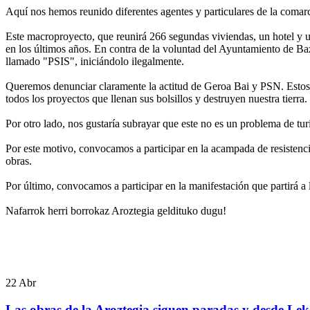
Aquí nos hemos reunido diferentes agentes y particulares de la comarc
ra
Este macroproyecto, que reunirá 266 segundas viviendas, un hotel y u
en los últimos años. En contra de la voluntad del Ayuntamiento de Baz
s
llamado "PSIS", iniciándolo ilegalmente.
Queremos denunciar claramente la actitud de Geroa Bai y PSN. Estos 
todos los proyectos que llenan sus bolsillos y destruyen nuestra tierra.
Por otro lado, nos gustaría subrayar que este no es un problema de turi
tad
Por este motivo, convocamos a participar en la acampada de resistenc
amiento
obras.
n
Por último, convocamos a participar en la manifestación que partirá a
Nafarrok herri borrokaz Aroztegia geldituko dugu!
anía,
rno
ra
22
Abr
do
Las obras de la Aroztegia siguen paradas y desde Leka