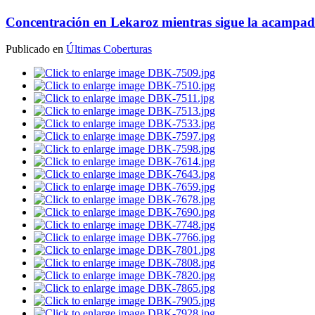
istas
Concentración en Lekaroz mientras sigue la acampada 
nden
Publicado en
Últimas Coberturas
encia
ctos
los
uyen
a
ía
yar