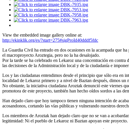
ema
ficación
View the embedded image gallery online at:
http://ekinklik.org/es/?start=275#sigProId40dddf5fdc
án
La Guardia Civil ha entrado en dos ocasiones en la acampada que ha pu
darras,
el macroproyecto Aroztegia, pero no la ha desalojado.
Por la tarde se ha celebrado en Lekaroz una concentración en contra de
ra
las decisiones de la Administración local y de la ciudadanía e imponer
Los y las ciudadanas entendimos desde el principio que sólo era en in
l
localidad de Lekaroz primero y a nivel de Baztan después, dimos un n
.
No obstante, la iniciativa ciudadana Aroztak denunció este viernes q
promotora de este proyecto, también han hecho oídos sordos a las de
Han dejado claro que hoy tampoco tienen ninguna intención de acabar
acosandonos, cortando las vías públicas y vulnerando nuestros derech
o,
camos
Los miembros de Aroztak han dejado claro que no se van a acobardar. 
legitimidad: Ni el pueblo de Lekaroz ni Baztan apoyan este proyecto.
ipar