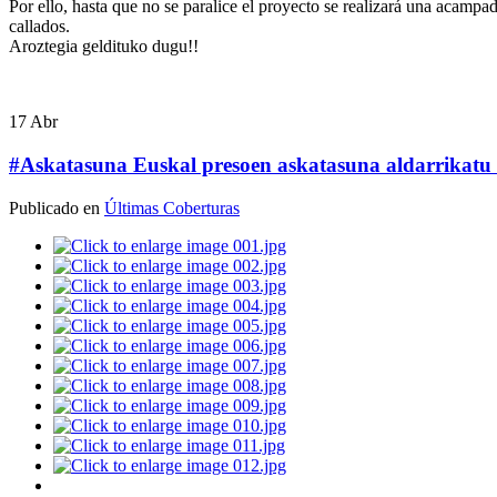
Por ello, hasta que no se paralice el proyecto se realizará una acamp
callados.
ada
Aroztegia geldituko dugu!!
encia
17
Abr
ndo
#Askatasuna Euskal presoen askatasuna aldarrikatu
Publicado en
Últimas Coberturas
oz,
na
os
do
a
cia