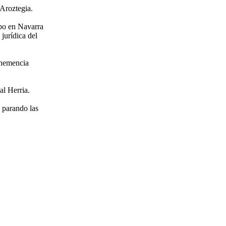
 Aroztegia.
abo en Navarra
jurídica del
ehemencia
al Herria.
 parando las