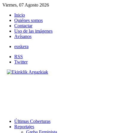
Viernes, 07 Agosto 2026
s
Inicio
do
Quiénes somos
ntes
Contactar
es
Uso de las imágenes
Avísanos
ulares
euskera
ca
RSS
Twitter
ona
sa
ce
Últimas Coberturas
Reportajes
gia.
Greba Feminista