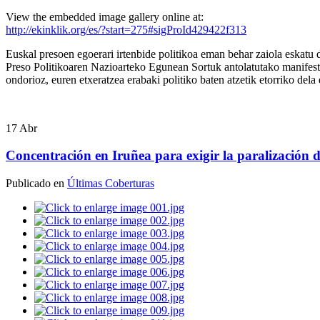
l.
View the embedded image gallery online at:
http://ekinklik.org/es/?start=275#sigProId429422f313
,
Euskal presoen egoerari irtenbide politikoa eman behar zaiola eskatu
camos
Preso Politikoaren Nazioarteko Egunean Sortuk antolatutako manifesta
ondorioz, euren etxeratzea erabaki politiko baten atzetik etorriko dela
ipar
estación
17
Abr
Concentración en Iruñea para exigir la paralización 
Publicado en
Últimas Coberturas
ndo.