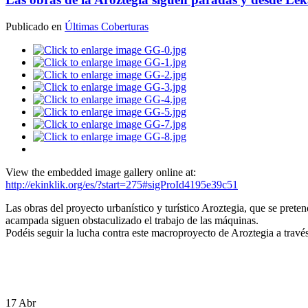
aña
Publicado en
Últimas Coberturas
ca
do
",
ndolo
mente.
emos
ciar
mente
d
View the embedded image gallery online at:
http://ekinklik.org/es/?start=275#sigProId4195e39c51
Las obras del proyecto urbanístico y turístico Aroztegia, que se preten
acampada siguen obstaculizado el trabajo de las máquinas.
Podéis seguir la lucha contra este macroproyecto de Aroztegia a travé
os
deran
sistas
17
Abr