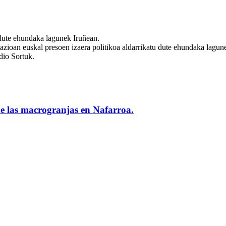
 dute ehundaka lagunek Iruñean.
zioan euskal presoen izaera politikoa aldarrikatu dute ehundaka lagune
 dio Sortuk.
de las macrogranjas en Nafarroa.