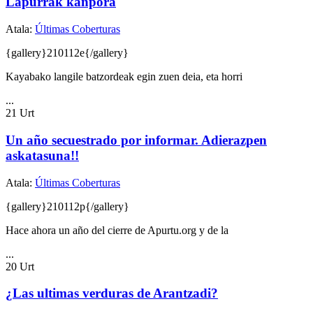
Lapurrak kanpora
Atala:
Últimas Coberturas
{gallery}210112e{/gallery}
Kayabako langile batzordeak egin zuen deia, eta horri
...
21
Urt
Un año secuestrado por informar. Adierazpen
askatasuna!!
Atala:
Últimas Coberturas
{gallery}210112p{/gallery}
Hace ahora un año del cierre de Apurtu.org y de la
...
20
Urt
¿Las ultimas verduras de Arantzadi?