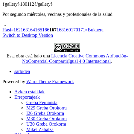
{gallery}180112{/gallery}
Por segundo miércoles, vecinas y profesionales de la salud
...
Hasi
«
162
163
164
165
166
167
168
169
170
171
»
Bukaera
Switch to Desktop Version
Esta obra está bajo una
Licencia Creative Commons Atribución-
NoComercial-CompartirIgual 4.0 Internacional
.
sarbidea
Powered by
Warp Theme Framework
Azken estalkiak
Erreportajeak
Greba Feminista
M29 Greba Orokorra
I26 Greba Orokorra
M30 Greba Orokorra
U30 Greba Orokorra
Mikel Zabalza