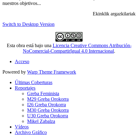
nuestros objetivos...
Ekinklik argazkilariak
Switch to Desktop Version
Esta obra está bajo una
Licencia Creative Commons Atribución-
NoComercial-CompartirIgual 4.0 Internacional
.
Acceso
Powered by
Warp Theme Framework
Últimas Coberturas
Reportajes
Greba Feminista
M29 Greba Orokorra
I26 Greba Orokorra
M30 Greba Orokorra
U30 Greba Orokorra
Mikel Zabalza
Vídeos
Archivo Gráfico