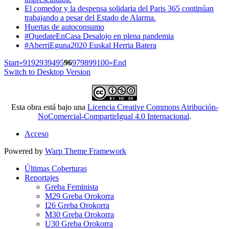
El comedor y la despensa solidaria del Paris 365 continúan
trabajando a pesar del Estado de Alarma.
Huertas de autoconsumo
#QuedateEnCasa Desalojo en plena pandemia
#AberriEguna2020 Euskal Herria Batera
Start
«
91
92
93
94
95
96
97
98
99
100
»
End
Switch to Desktop Version
Esta obra está bajo una
Licencia Creative Commons Atribución-
NoComercial-CompartirIgual 4.0 Internacional
.
Acceso
Powered by
Warp Theme Framework
Últimas Coberturas
Reportajes
Greba Feminista
M29 Greba Orokorra
I26 Greba Orokorra
M30 Greba Orokorra
U30 Greba Orokorra