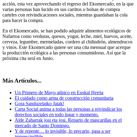
acción, esta vez aprovechando el regreso del Ekomercado, en la que
varias personas han lucido en sus carritos o bolsas de compra
carteles con reivindicaciones sociales, mientras guardaban la cola
para hacer la compra.
En el Ekomercado, se han podido adquirir alimentos ecológicos de
Nafarroa como verduras, quesos, yogur, leche, miel, huevos, aceite,
cerveza, legumbre, mermeladas, cordero al chilindrón, almendrucos
y vinos. Este Ekomercado quiere ser una cita mensual que acerque
la producción ecológica a las personas consumidoras. Así que la
próxima cita será en Junio.
Más Artículos...
Un Primero de Mayo atípico en Euskal Herria
El cuidado como arma de construcción comunitaria
Gora Sanduzelaiko Jaiak!
Carta Social anima a todas las personas a reivindicar los
derechos sociales en todo lugar y momento.
Alde Zaharrak josi eta josi. Reparto de mascarillas en el
mercado de Santo Domingo.
Y de repente… lo invisible, lo precario, pasa a ser
imprescindible