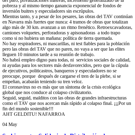
del paro, privatizaciones masivas, incremento generalizado de la
pobreza y al mismo tiempo ganancia exponencial de fondos de
inversión buitres y especuladores sin escrúpulos.
Mientras tanto, y a pesar de los pesares, las obras del TAV continúan
en Navarra más fuertes que nunca: 4 tramos de obras que totalizan
algo más de 30 km. avanzan a un ritmo frenético. Retroexcavadoras,
camiones volquetes, perforadoras y apisonadoras a todo trapo
como si no hubiera un mañana: política de tierra quemada.
No hay respiradores, ni mascarillas, ni test fiables para la población
pero las obras del TAV que no paren, no vaya a ser que las elites
lleguen 10 minutos tarde a su reunión de trabajo.
No habrá empleo digno para todas, ni servicios sociales de calidad,
ni ayudas para los sectores más desfavorecidos, pero que la cúpula
de ejecutivos, politicastros, banqueros y especuladores no se
preocupe, porque después de cargarse el tren de la plebe, si se
empeñan, acabarán teniendo su tren veloz.
El coronavirus no es más que un síntoma de la crisis ecológica
global que nos conduce al colapso civilizatorio.
Seguid, seguid, malditos con las obras de grandes infraestructuras
como el TAV que nos acercan más rápido al colapso final. ¡¡¡Por un
fin del mundo sostenible!!!
AHT GELDITU! NAFARROA
04
May