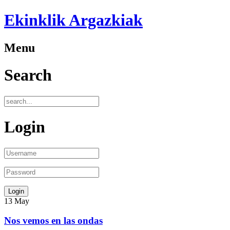
Ekinklik Argazkiak
Menu
Search
Login
13
May
Nos vemos en las ondas