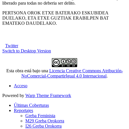
liberado para todas no deberia ser delito.
PERTSONA OROK ETXE BATERAKO ESKUBIDEA
DUELAKO, ETA ETXE GUZTIAK ERABILPEN BAT
EMATEKO DAUDELAKO.
Twitter
Switch to Desktop Version
Esta obra está bajo una
Licencia Creative Commons Atribución-
NoComercial-CompartirIgual 4.0 Internacional
.
Acceso
Powered by
Warp Theme Framework
Últimas Coberturas
Reportajes
Greba Feminista
M29 Greba Orokorra
I26 Greba Orokorra