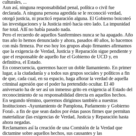
culturales, ...
Aun así, ninguna responsabilidad penal, política o civil fue
declarada. A ninguna persona agredida se le reconoció verdad,
otorgó justicia, ni practicó reparación alguna. El Gobierno boicoteó
las investigaciones y la Justicia miró hacia otro lado. La impunidad
fue total. Allí no había pasado nada.
Pero el recuerdo de aquellos Sanfermines nunca se ha apagado. Año
tras año lo hemos denunciado y ahora, pasados 40 años, lo hacemos
con más firmeza. Por eso hoy los grupos abajo firmantes afirmamos
que la exigencia de Verdad, Justicia y Reparación sigue pendiente y
que el responsable de aquello fue el Gobierno de UCD y, en
definitiva, el Estado.
En consecuencia, queremos hacer un doble llamamiento. En primer
lugar, a la ciudadanía y a todos sus grupos sociales y políticos a fin
de que, cada cual, en su espacio, haga aflorar la verdad de aquella
criminal agresión que el poder ha pretendido ocultar. El 40
aniversario ha de ser así un inmenso grito en exigencia al Estado del
reconocimiento de su responsabilidad directa en aquellos hechos.
En segundo término, queremos dirigimos también a nuestras
Instituciones -Ayuntamiento de Pamplona, Parlamento y Gobierno
Foral-. a fin de que sean dados por éstas pasos firmes que permitan
materializar (las exigencias de Verdad, Justicia y Reparación hasta
ahora negadas.
Reclamamos así la creación de una Comisión de la Verdad que
dictamine sobre aquellos hechos, sus causantes y las