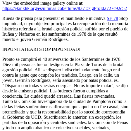
View the embedded image gallery online at:
https://ekinklik.org/es/ultimas-coberturas/837-#sigProId2727c92c52
Rueda de prensa para presentar el manifiesto e iniciativa
SF-78
Stop
impunidad, cuyo objetivo principal es la recuperación de la memoria
histórica referida a la brutal agresión policial sufrida por el pueblo de
Iruñea y Nafarroa en los sanfermines de 1978 de la que resultó
muerto el joven Germán Rodríguez.
INPUNITATEARI STOP IMPUNIDAD!
Pronto se cumplirá el 40 aniversario de los Sanfermines de 1978.
Diez mil personas fueron testigos en la Plaza de Toros de la brutal
agresión policial. Allí se disparó indiscriminadamente fuego real
contra la gente que ocupaba los tendidos. Luego, en la calle, un
joven, Germán Rodríguez, sería asesinado por balas policial es.
"Disparar con todas vuestras energías. No os importe matar", se dijo
desde la emisora policial. Las órdenes fueron cumplidas a
conciencia. La ciudad quedó arrasada. Las fiestas reventadas.
Tanto la Comisión Investigadora de la ciudad de Pamplona como la
de las Peñas sanfermineras afirmaron que aquello no fue casual, sino
premeditado y que la responsabilidad por lo sucedido correspondía
al Gobierno de UCD. Suscribieron lo anterior, sin excepción, los
partidos de la oposición y centrales sindicales, la Comisión de Peñas
y todo un amplio abanico de colectivos sociales, vecinales,