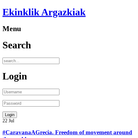
Ekinklik Argazkiak
Menu
Search
Login
22
Jul
#CaravanaAGrecia. Freedom of movement around