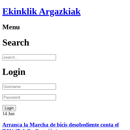
Ekinklik Argazkiak
Menu
Search
Login
14
Jun
Arranca la Marcha de bicis desobediente conta el