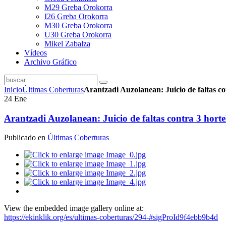
M29 Greba Orokorra
I26 Greba Orokorra
M30 Greba Orokorra
U30 Greba Orokorra
Mikel Zabalza
Vídeos
Archivo Gráfico
Inicio
Últimas Coberturas
Arantzadi Auzolanean: Juicio de faltas co
24
Ene
Arantzadi Auzolanean: Juicio de faltas contra 3 hort
Publicado en
Últimas Coberturas
View the embedded image gallery online at:
https://ekinklik.org/es/ultimas-coberturas/294-#sigProId9f4ebb9b4d