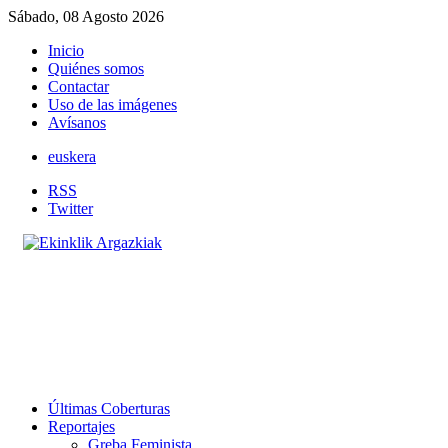
Sábado, 08 Agosto 2026
Inicio
Quiénes somos
Contactar
Uso de las imágenes
Avísanos
euskera
RSS
Twitter
Últimas Coberturas
Reportajes
Greba Feminista