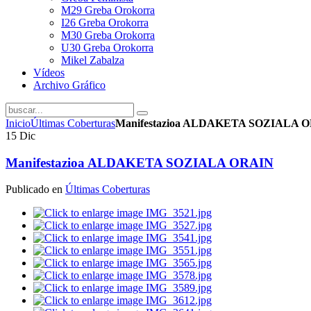
M29 Greba Orokorra
I26 Greba Orokorra
M30 Greba Orokorra
U30 Greba Orokorra
Mikel Zabalza
Vídeos
Archivo Gráfico
Inicio
Últimas Coberturas
Manifestazioa ALDAKETA SOZIALA 
15
Dic
Manifestazioa ALDAKETA SOZIALA ORAIN
Publicado en
Últimas Coberturas