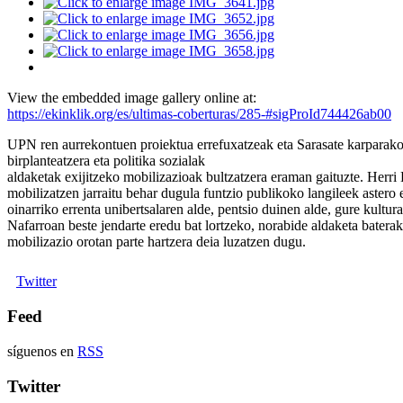
View the embedded image gallery online at:
https://ekinklik.org/es/ultimas-coberturas/285-#sigProId744426ab00
UPN ren aurrekontuen proiektua errefuxatzeak eta Sarasate karparako
birplanteatzera eta politika sozialak
aldaketak exijitzeko mobilizazioak bultzatzera eraman gaituzte. Herr
mobilizatzen jarraitu behar dugula funtzio publikoko langileek astero
oinarriko errenta unibertsalaren alde, pentsio duinen alde, gure kultur
Nafarroan beste jendarte eredu bat lortzeko, norabide aldaketa batera
mobilizazio orotan parte hartzera deia luzatzen dugu.
Twitter
Feed
síguenos en
RSS
Twitter