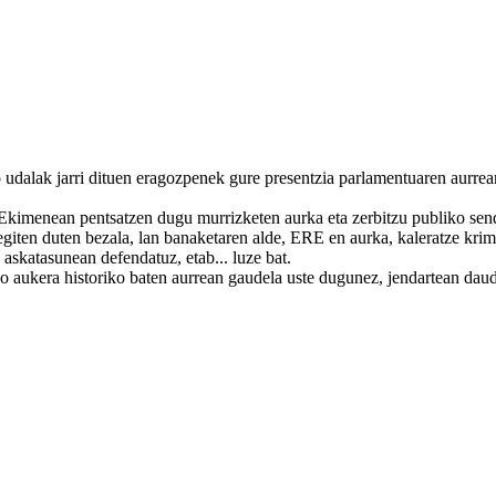
 udalak jarri dituen eragozpenek gure presentzia parlamentuaren aurrea
i Ekimenean pentsatzen dugu murrizketen aurka eta zerbitzu publiko se
 egiten duten bezala, lan banaketaren alde, ERE en aurka, kaleratze krim
a askatasunean defendatuz, etab... luze bat.
ko aukera historiko baten aurrean gaudela uste dugunez, jendartean dau