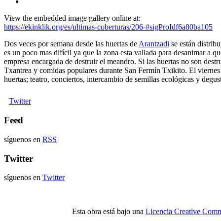
View the embedded image gallery online at:
https://ekinklik.org/es/ultimas-coberturas/206-#sigProIdf6a80ba105
Dos veces por semana desde las huertas de
Arantzadi
se están distrib
es un poco mas difícil ya que la zona esta vallada para desanimar a que
empresa encargada de destruir el meandro. Si las huertas no son destru
Txantrea y comidas populares durante San Fermín Txikito. El viernes 3
huertas; teatro, conciertos, intercambio de semillas ecológicas y degus
Twitter
Feed
síguenos en
RSS
Twitter
síguenos en
Twitter
Esta obra está bajo una
Licencia Creative Comm