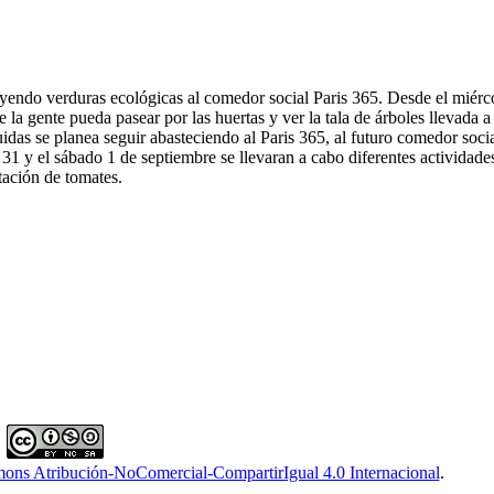
uyendo verduras ecológicas al comedor social Paris 365. Desde el miérco
 la gente pueda pasear por las huertas y ver la tala de árboles llevada a
idas se planea seguir abasteciendo al Paris 365, al futuro comedor socia
1 y el sábado 1 de septiembre se llevaran a cabo diferentes actividades
tación de tomates.
ons Atribución-NoComercial-CompartirIgual 4.0 Internacional
.