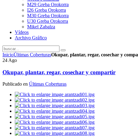
M29 Greba Orokorra
I26 Greba Orokorra
M30 Greba Orokorra
U30 Greba Orokorra
Mikel Zabalza
Vídeos
Archivo Gráfico
Inicio
Últimas Coberturas
Okupar, plantar, regar, cosechar y compa
24
Ago
Okupar, plantar, regar, cosechar y compartir
Publicado en
Últimas Coberturas