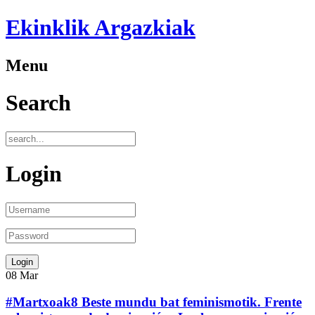
Ekinklik Argazkiak
Menu
Search
Login
08
Mar
#Martxoak8 Beste mundu bat feminismotik. Frente