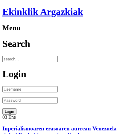
Ekinklik Argazkiak
Menu
Search
Login
03
Ene
Inperialismoaren erasoaren aurrean Venezuela