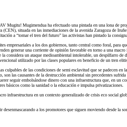
 TAV Mugitu! Mugimendua ha efectuado una pintada en una lona de pro
a (CEN), situada en las inmediaciones de la avenida Zaragoza de Iruñe
ación a “tomar el tren del futuro” las activistas han pintado la consi
es empresariales a los dos gobiernos, tanto central como foral, para qu
enden generar una corriente de opinión favorable en torno a una macro i
 la considera un ataque medioambiental intolerable, un despilfarro de 
ncional utilizado por las clases populares en beneficio de un tren elitis
las culpables de las condiciones de semi esclavitud que se padecen en la
son las causantes de la destrucción ambiental sin precedentes sufrida 
erer seguir embolsándose dinero con una infraestructura que, en un co
res básicos como la sanidad o la educación e impulsa privatizaciones.
cro infraestructura en un contexto generalizado de crisis eco social glob
uir desenmascarando a los promotores que siguen moviendo desde la som