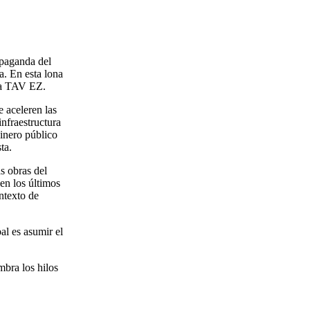
paganda del
a. En esta lona
gna TAV EZ.
e aceleren las
nfraestructura
dinero público
ta.
s obras del
en los últimos
ntexto de
al es asumir el
bra los hilos