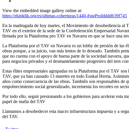
View the embedded image gallery online at:
https://ekinklik.org/es/ultimas-coberturas/1440-#sigProIddddb39f745
En la madrugada de hoy martes, el Movimiento de desobediencia al
TAV en el exterior de la sede de la Confederación Empresarial Navarr
firmada por la Plataforma pro TAV en Navarra en que se hace una invit
La Plataforma por el TAV en Navarra es un lobby de presión de las élit
obras porque, a su juicio, van más lentos de lo deseado. También pret
que no cuenta con el apoyo de buena parte de la sociedad navarra, que
para negocios privados y el desmantelamiento progresivo del tren conve
Estas élites empresariales agrupadas en la Plataforma por el TAV son 
TAV, que ya han causado 13 muertes en todo Euskal Herria. Asimismo, 
años como consecuencia de las obras. También son responsables de qu
empobrecimiento social generalizado, incrementa los recortes en secto
Por todo ello, seguir presionando a los gobiernos para acelerar esta ma
papel de mafia del TAV
Llamamos a desobedecer esta macro infraestructura impuesta y a seg
del TAV.