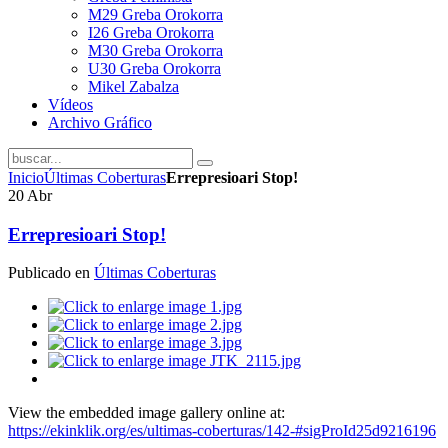
M29 Greba Orokorra
I26 Greba Orokorra
M30 Greba Orokorra
U30 Greba Orokorra
Mikel Zabalza
Vídeos
Archivo Gráfico
Inicio
Últimas Coberturas
Errepresioari Stop!
20
Abr
Errepresioari Stop!
Publicado en
Últimas Coberturas
View the embedded image gallery online at:
https://ekinklik.org/es/ultimas-coberturas/142-#sigProId25d9216196