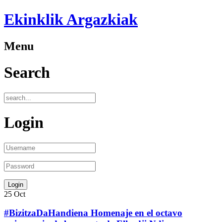
Ekinklik Argazkiak
Menu
Search
Login
25
Oct
#BizitzaDaHandiena Homenaje en el octavo