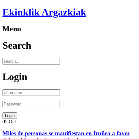
Ekinklik Argazkiak
Menu
Search
Login
05
Oct
Miles de personas se manifiestan en Iruñea a favor