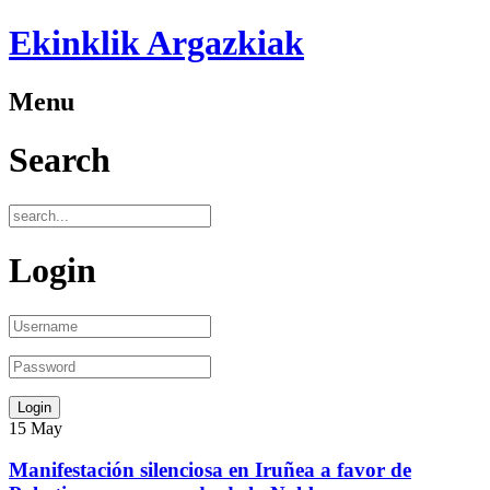
Ekinklik Argazkiak
Menu
Search
Login
15
May
Manifestación silenciosa en Iruñea a favor de