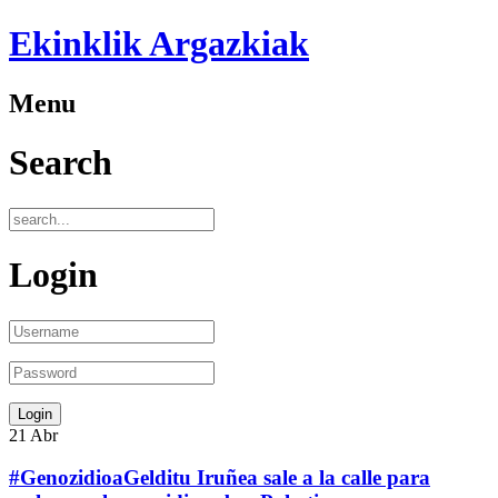
Ekinklik Argazkiak
Menu
Search
Login
21
Abr
#GenozidioaGelditu Iruñea sale a la calle para