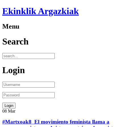
Ekinklik Argazkiak
Menu
Search
Login
08
Mar
#Martxoak8 ​ El movimiento feminista llama a