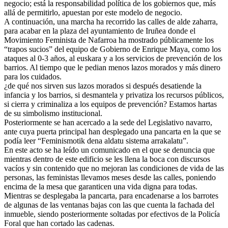
negocio; está la responsabilidad política de los gobiernos que, más
allá de permitirlo, apuestan por este modelo de negocio.
A continuación, una marcha ha recorrido las calles de alde zaharra,
para acabar en la plaza del ayuntamiento de Iruñea donde el
Movimiento Feminista de Nafarroa ha mostrado públicamente los
“trapos sucios” del equipo de Gobierno de Enrique Maya, como los
ataques al 0-3 años, al euskara y a los servicios de prevención de los
barrios. Al tiempo que le pedian menos lazos morados y más dinero
para los cuidados.
¿de qué nos sirven sus lazos morados si después desatiende la
infancia y los barrios, si desmantela y privatiza los recursos públicos,
si cierra y criminaliza a los equipos de prevención? Estamos hartas
de su simbolismo institucional.
Posteriormente se han acercado a la sede del Legislativo navarro,
ante cuya puerta principal han desplegado una pancarta en la que se
podía leer “Feminismotik dena aldatu sistema arrakalatu”.
En este acto se ha leído un comunicado en el que se denuncia que
mientras dentro de este edificio se les llena la boca con discursos
vacíos y sin contenido que no mejoran las condiciones de vida de las
personas, las feministas llevamos meses desde las calles, poniendo
encima de la mesa que garanticen una vida digna para todas.
Mientras se desplegaba la pancarta, para encadenarse a los barrotes
de algunas de las ventanas bajas con las que cuenta la fachada del
inmueble, siendo posteriormente soltadas por efectivos de la Policía
Foral que han cortado las cadenas.