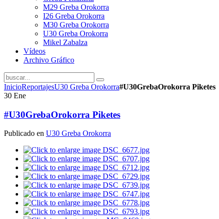
M29 Greba Orokorra
I26 Greba Orokorra
M30 Greba Orokorra
U30 Greba Orokorra
Mikel Zabalza
Vídeos
Archivo Gráfico
Inicio
Reportajes
U30 Greba Orokorra
#U30GrebaOrokorra Piketes
30
Ene
#U30GrebaOrokorra Piketes
Publicado en
U30 Greba Orokorra