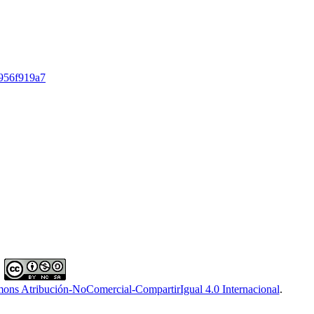
d1956f919a7
ons Atribución-NoComercial-CompartirIgual 4.0 Internacional
.