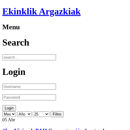
Ekinklik Argazkiak
Menu
Search
Login
Filtro
05
Abr