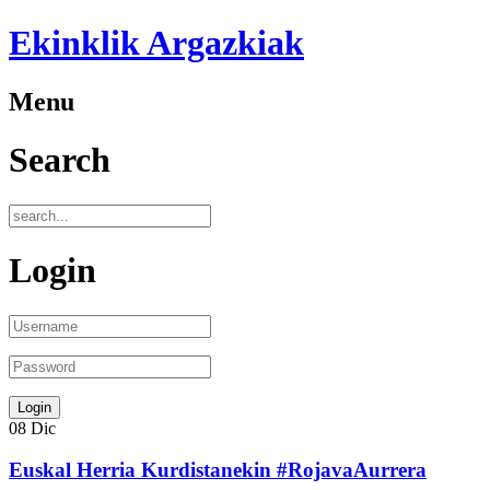
Ekinklik Argazkiak
Menu
Search
Login
08
Dic
Euskal Herria Kurdistanekin #RojavaAurrera